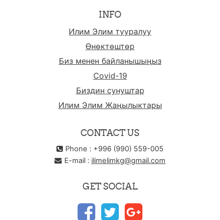
INFO
Илим Элим тууралуу
Өнөктөштөр
Биз менен байланышыңыз
Covid-19
Биздин сунуштар
Илим Элим Жаңылыктары
CONTACT US
Phone : +996 (990) 559-005
E-mail :
ilimelimkg@gmail.com
GET SOCIAL